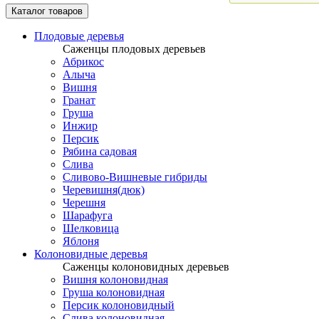
Каталог товаров
Плодовые деревья
Саженцы плодовых деревьев
Абрикос
Алыча
Вишня
Гранат
Груша
Инжир
Персик
Рябина садовая
Слива
Сливово-Вишневые гибриды
Черевишня(дюк)
Черешня
Шарафуга
Шелковица
Яблоня
Колоновидные деревья
Саженцы колоновидных деревьев
Вишня колоновидная
Груша колоновидная
Персик колоновидный
Слива колоновидная