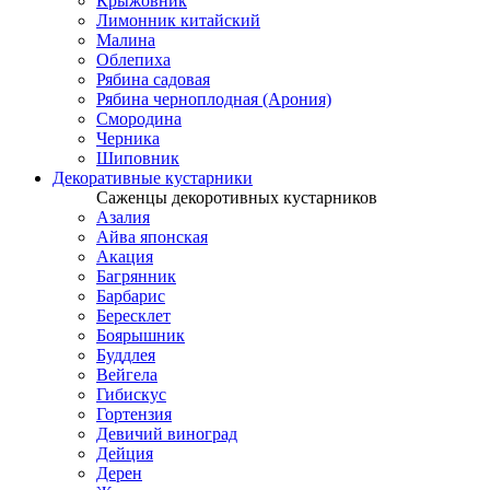
Крыжовник
Лимонник китайский
Малина
Облепиха
Рябина садовая
Рябина черноплодная (Арония)
Смородина
Черника
Шиповник
Декоративные кустарники
Саженцы декоротивных кустарников
Азалия
Айва японская
Акация
Багрянник
Барбарис
Бересклет
Боярышник
Буддлея
Вейгела
Гибискус
Гортензия
Девичий виноград
Дейция
Дерен