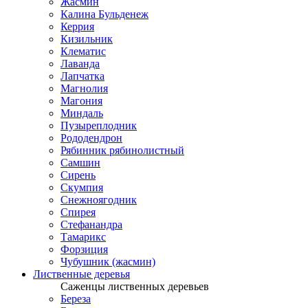
Жасмин
Калина Бульденеж
Керрия
Кизильник
Клематис
Лаванда
Лапчатка
Магнолия
Магония
Миндаль
Пузыреплодник
Рододендрон
Рябинник рябинолистный
Самшин
Сирень
Скумпия
Снежноягодник
Спирея
Стефанандра
Тамарикс
Форзиция
Чубушник (жасмин)
Лиственные деревья
Саженцы лиственных деревьев
Береза