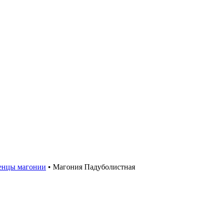
енцы магонии
•
Магония Падуболистная