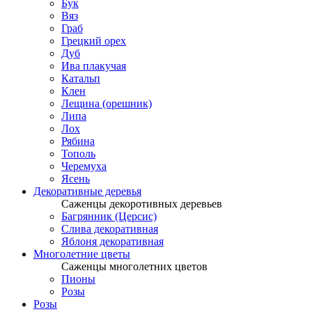
Бук
Вяз
Граб
Грецкий орех
Дуб
Ива плакучая
Катальп
Клен
Лещина (орешник)
Липа
Лох
Рябина
Тополь
Черемуха
Ясень
Декоративные деревья
Саженцы декоротивных деревьев
Багрянник (Церсис)
Слива декоративная
Яблоня декоративная
Многолетние цветы
Саженцы многолетних цветов
Пионы
Розы
Розы