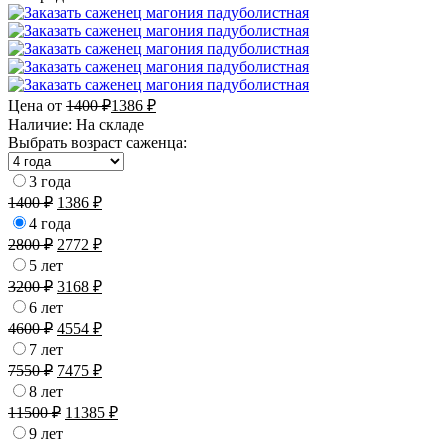
Цена от
1400
₽
1386
₽
Наличие:
На складе
Выбрать возраст саженца:
3 года
1400
₽
1386
₽
4 года
2800
₽
2772
₽
5 лет
3200
₽
3168
₽
6 лет
4600
₽
4554
₽
7 лет
7550
₽
7475
₽
8 лет
11500
₽
11385
₽
9 лет