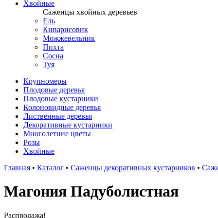
Хвойные
Саженцы хвойных деревьев
Ель
Кипарисовик
Можжевельник
Пихта
Сосна
Туя
Крупномеры
Плодовые деревья
Плодовые кустарники
Колоновидные деревья
Лиственные деревья
Декоративные кустарники
Многолетние цветы
Розы
Хвойные
Главная
•
Каталог
•
Саженцы декоративных кустарников
•
Саж
Магония Падуболистная
Распродажа!