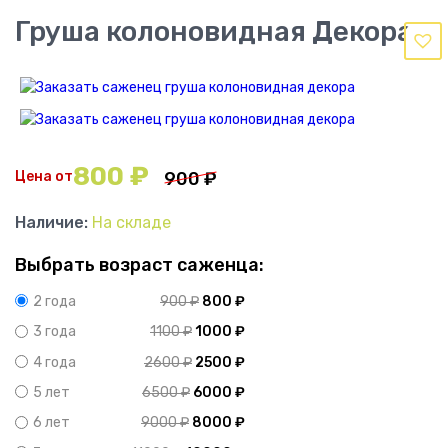
Груша колоновидная Декора
800
₽
Цена от
900
₽
Наличие:
На складе
Выбрать возраст саженца:
900
₽
800
₽
2 года
1100
₽
1000
₽
3 года
2600
₽
2500
₽
4 года
6500
₽
6000
₽
5 лет
9000
₽
8000
₽
6 лет