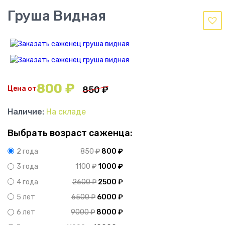
Груша Видная
800
₽
Цена от
850
₽
Наличие:
На складе
Выбрать возраст саженца:
850
₽
800
₽
2 года
1100
₽
1000
₽
3 года
2600
₽
2500
₽
4 года
6500
₽
6000
₽
5 лет
9000
₽
8000
₽
6 лет