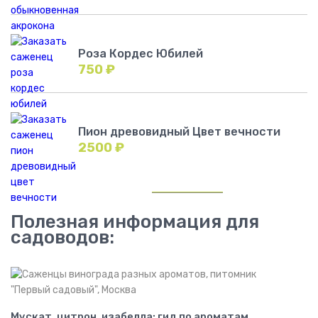
Роза Кордес Юбилей
750
₽
Пион древовидный Цвет вечности
2500
₽
Полезная информация для
садоводов:
Мускат, цитрон, изабелла: гид по ароматам