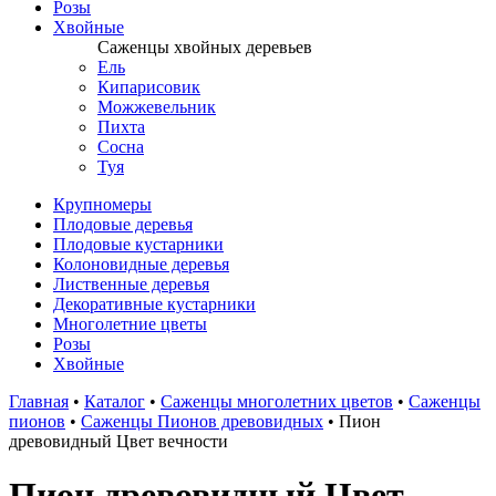
Розы
Хвойные
Саженцы хвойных деревьев
Ель
Кипарисовик
Можжевельник
Пихта
Сосна
Туя
Крупномеры
Плодовые деревья
Плодовые кустарники
Колоновидные деревья
Лиственные деревья
Декоративные кустарники
Многолетние цветы
Розы
Хвойные
Главная
•
Каталог
•
Саженцы многолетних цветов
•
Саженцы
пионов
•
Саженцы Пионов древовидных
•
Пион
древовидный Цвет вечности
Пион древовидный Цвет