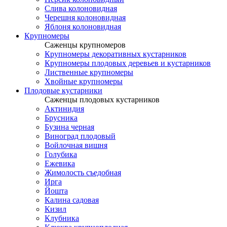
Слива колоновидная
Черешня колоновидная
Яблоня колоновидная
Крупномеры
Саженцы крупномеров
Крупномеры декоративных кустарников
Крупномеры плодовых деревьев и кустарников
Лиственные крупномеры
Хвойные крупномеры
Плодовые кустарники
Саженцы плодовых кустарников
Актинидия
Брусника
Бузина черная
Виноград плодовый
Войлочная вишня
Голубика
Ежевика
Жимолость съедобная
Ирга
Йошта
Калина садовая
Кизил
Клубника