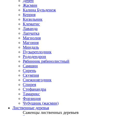
Дерен
Жасмин
Калина Бульденеж
Керрия
Кизильник
Клематис
Лаванда
Лапчатка
Магнолия
Магония
Миндаль
Пузыреплодник
Рододендрон
Рябинник рябинолистный
Самшин
Сирень
Скумпия
Снежноягодник
Спирея
Стефанандра
Тамарикс
Форзиция
Чубушник (жасмин)
Лиственные деревья
Саженцы лиственных деревьев