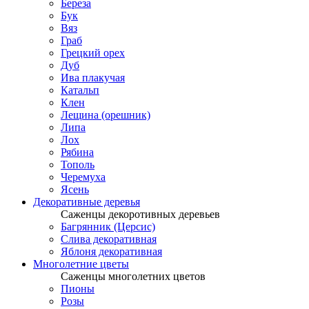
Береза
Бук
Вяз
Граб
Грецкий орех
Дуб
Ива плакучая
Катальп
Клен
Лещина (орешник)
Липа
Лох
Рябина
Тополь
Черемуха
Ясень
Декоративные деревья
Саженцы декоротивных деревьев
Багрянник (Церсис)
Слива декоративная
Яблоня декоративная
Многолетние цветы
Саженцы многолетних цветов
Пионы
Розы