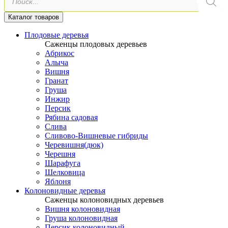
товаров
Каталог товаров
Плодовые деревья
Саженцы плодовых деревьев
Абрикос
Алыча
Вишня
Гранат
Груша
Инжир
Персик
Рябина садовая
Слива
Сливово-Вишневые гибриды
Черевишня(дюк)
Черешня
Шарафуга
Шелковица
Яблоня
Колоновидные деревья
Саженцы колоновидных деревьев
Вишня колоновидная
Груша колоновидная
Персик колоновидный