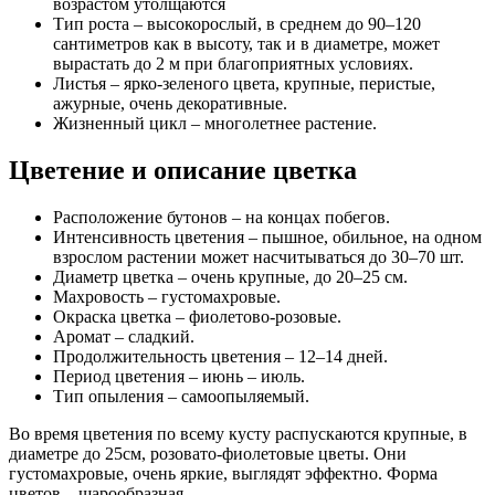
возрастом утолщаются
Тип роста – высокорослый, в среднем до 90–120
сантиметров как в высоту, так и в диаметре, может
вырастать до 2 м при благоприятных условиях.
Листья – ярко-зеленого цвета, крупные, перистые,
ажурные, очень декоративные.
Жизненный цикл – многолетнее растение.
Цветение и описание цветка
Расположение бутонов – на концах побегов.
Интенсивность цветения – пышное, обильное, на одном
взрослом растении может насчитываться до 30–70 шт.
Диаметр цветка – очень крупные, до 20–25 см.
Махровость – густомахровые.
Окраска цветка – фиолетово-розовые.
Аромат – сладкий.
Продолжительность цветения – 12–14 дней.
Период цветения – июнь – июль.
Тип опыления – самоопыляемый.
Во время цветения по всему кусту распускаются крупные, в
диаметре до 25см, розовато-фиолетовые цветы. Они
густомахровые, очень яркие, выглядят эффектно. Форма
цветов – шарообразная.