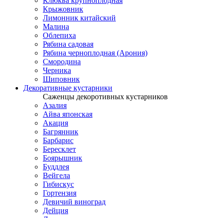
Клюква крупноплодная
Крыжовник
Лимонник китайский
Малина
Облепиха
Рябина садовая
Рябина черноплодная (Арония)
Смородина
Черника
Шиповник
Декоративные кустарники
Саженцы декоротивных кустарников
Азалия
Айва японская
Акация
Багрянник
Барбарис
Бересклет
Боярышник
Буддлея
Вейгела
Гибискус
Гортензия
Девичий виноград
Дейция