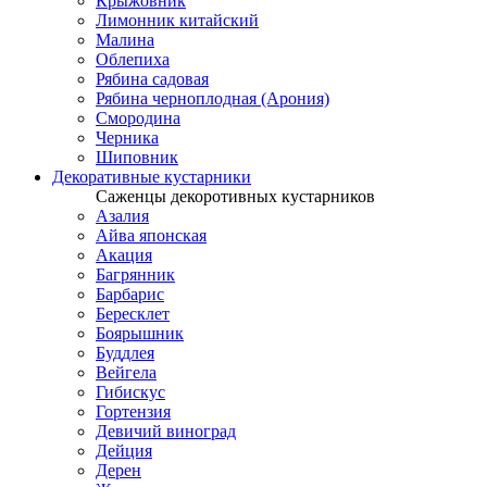
Крыжовник
Лимонник китайский
Малина
Облепиха
Рябина садовая
Рябина черноплодная (Арония)
Смородина
Черника
Шиповник
Декоративные кустарники
Саженцы декоротивных кустарников
Азалия
Айва японская
Акация
Багрянник
Барбарис
Бересклет
Боярышник
Буддлея
Вейгела
Гибискус
Гортензия
Девичий виноград
Дейция
Дерен