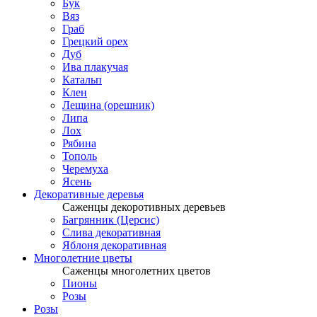
Бук
Вяз
Граб
Грецкий орех
Дуб
Ива плакучая
Катальп
Клен
Лещина (орешник)
Липа
Лох
Рябина
Тополь
Черемуха
Ясень
Декоративные деревья
Саженцы декоротивных деревьев
Багрянник (Церсис)
Слива декоративная
Яблоня декоративная
Многолетние цветы
Саженцы многолетних цветов
Пионы
Розы
Розы