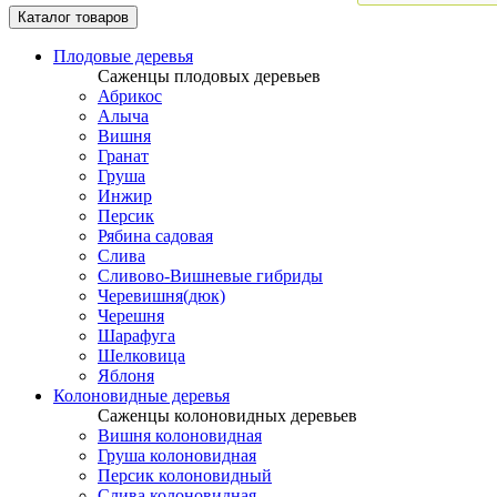
Каталог товаров
Плодовые деревья
Саженцы плодовых деревьев
Абрикос
Алыча
Вишня
Гранат
Груша
Инжир
Персик
Рябина садовая
Слива
Сливово-Вишневые гибриды
Черевишня(дюк)
Черешня
Шарафуга
Шелковица
Яблоня
Колоновидные деревья
Саженцы колоновидных деревьев
Вишня колоновидная
Груша колоновидная
Персик колоновидный
Слива колоновидная