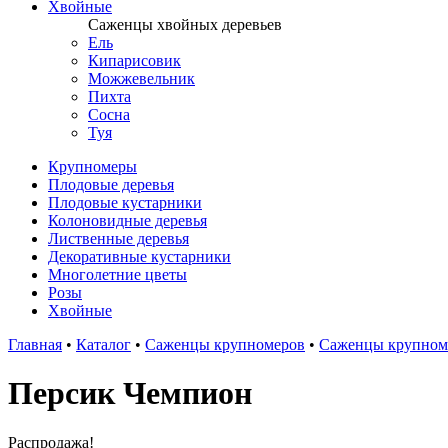
Хвойные
Саженцы хвойных деревьев
Ель
Кипарисовик
Можжевельник
Пихта
Сосна
Туя
Крупномеры
Плодовые деревья
Плодовые кустарники
Колоновидные деревья
Лиственные деревья
Декоративные кустарники
Многолетние цветы
Розы
Хвойные
Главная
•
Каталог
•
Саженцы крупномеров
•
Саженцы крупноме
Персик Чемпион
Распродажа!