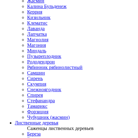
Жасмин
Калина Бульденеж
Керрия
Кизильник
Клематис
Лаванда
Лапчатка
Магнолия
Магония
Миндаль
Пузыреплодник
Рододендрон
Рябинник рябинолистный
Самшин
Сирень
Скумпия
Снежноягодник
Спирея
Стефанандра
Тамарикс
Форзиция
Чубушник (жасмин)
Лиственные деревья
Саженцы лиственных деревьев
Береза