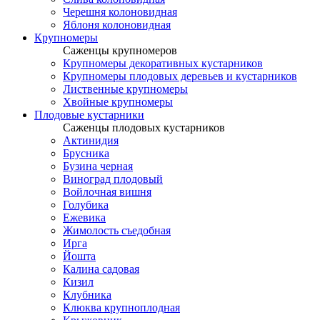
Черешня колоновидная
Яблоня колоновидная
Крупномеры
Саженцы крупномеров
Крупномеры декоративных кустарников
Крупномеры плодовых деревьев и кустарников
Лиственные крупномеры
Хвойные крупномеры
Плодовые кустарники
Саженцы плодовых кустарников
Актинидия
Брусника
Бузина черная
Виноград плодовый
Войлочная вишня
Голубика
Ежевика
Жимолость съедобная
Ирга
Йошта
Калина садовая
Кизил
Клубника
Клюква крупноплодная