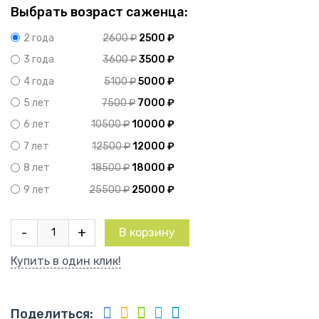
Выбрать возраст саженца:
2600
₽
2500
₽
2 года
3600
₽
3500
₽
3 года
5100
₽
5000
₽
4 года
7500
₽
7000
₽
5 лет
10500
₽
10000
₽
6 лет
12500
₽
12000
₽
7 лет
18500
₽
18000
₽
8 лет
25500
₽
25000
₽
9 лет
Количество
-
+
В корзину
товара
Пион
Купить в один клик!
древовидный
Красный
Лотос
Поделиться: