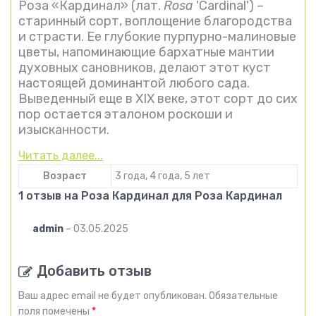
Роза «Кардинал» (лат.
Rosa
'Cardinal') –
старинный сорт, воплощение благородства
и страсти. Ее глубокие пурпурно-малиновые
цветы, напоминающие бархатные мантии
духовных сановников, делают этот куст
настоящей доминантой любого сада.
Выведенный еще в XIX веке, этот сорт до сих
пор остается эталоном роскоши и
изысканности.
Читать далее...
Возраст
3 года, 4 года, 5 лет
1 отзыв на
Роза Кардинал
для Роза Кардинал
admin
–
03.05.2025
Добавить отзыв
Ваш адрес email не будет опубликован.
Обязательные
поля помечены
*