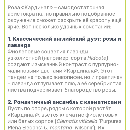
Роза «Кардинал» – самодостаточная
аристократка, но правильно подобранное
окружение сможет раскрыть её красоту ещё
ярче. Вот несколько удачных сочетаний:
1. Классический английский дуэт: розы и
лаванда
Фиолетовые соцветия лаванды
узколистной (например, сорта
Hidcote
)
создают изысканный контраст с пурпурно-
малиновыми цветами «Кардинала». Этот
тандем не только живописен, но и практичен
– лаванда отпугивает тлю, а её серебристая
листва подчеркивает благородство розы.
2. Романтичный ансамбль с клематисами
Пусть по опоре, рядом с которой растёт
«Кардинал», вьётся клематис фиолетовых
или белых сортов (
Clematis viticella
‘Purpurea
Plena Elegans’,
C. montana
‘Wilsonii’). Их