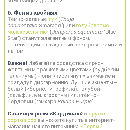
композиции до осени.
5. Фон из хвойных
Тёмно-зелёные
туи
(
Thuja
occidentalis
‘Smaragd’) или
голубоватые
можжевельники
(
Juniperus squamata
‘Blue
Star’) станут элегантным фоном,
оттеняющим насыщенный цвет розы зимой и
летом.
Важно!
Избегайте соседства с ярко-
жёлтыми и оранжевыми цветами (рудбекии,
гелениумы) – они «перетянут» внимание и
создадут дисгармонию. Лучшие акценты –
белый (иберис, гипсофила), голубой
(дельфиниум, агератум) или тёмно-
бордовый (гейхера
Palace Purple
).
Саженцы розы «Кардинал»
и
других
сортов роз
вы можете купить в интернет-
магазине нашего питомника
«Первый