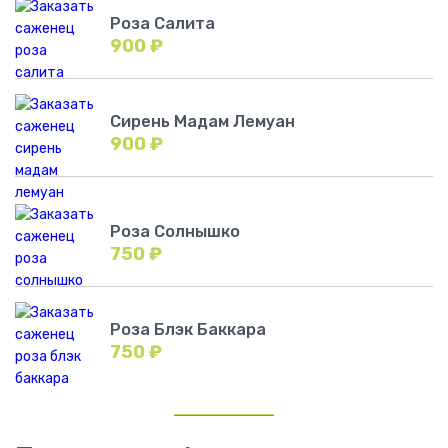
Роза Салита
900
₽
Сирень Мадам Лемуан
900
₽
Роза Солнышко
750
₽
Роза Блэк Баккара
750
₽