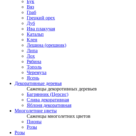
Бук
Вяз
Граб
Грецкий орех
Дуб
Ива плакучая
Катальп
Клен
Лещина (орешник)
Липа
Лох
Рябина
Тополь
Черемуха
Ясень
Декоративные деревья
Саженцы декоротивных деревьев
Багрянник (Церсис)
Слива декоративная
Яблоня декоративная
Многолетние цветы
Саженцы многолетних цветов
Пионы
Розы
Розы