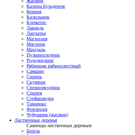
Жасмин
Калина Бульденеж
Керрия
Кизильник
Клематис
Лаванда
Лапчатка
Магнолия
Магония
Миндаль
Пузыреплодник
Рододендрон
Рябинник рябинолистный
Самшин
Сирень
Скумпия
Снежноягодник
Спирея
Стефанандра
Тамарикс
Форзиция
Чубушник (жасмин)
Лиственные деревья
Саженцы лиственных деревьев
Береза