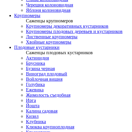
Черешня колоновидная
Яблоня колоновидная
Крупномеры
Саженцы крупномеров
Крупномеры декоративных кустарников
Крупномеры плодовых деревьев и кустарников
Лиственные крупномеры
Хвойные крупномеры
Плодовые кустарники
Саженцы плодовых кустарников
Актинидия
Брусника
Бузина черная
Виноград плодовый
Войлочная вишня
Голубика
Ежевика
Жимолость съедобная
Ирга
Йошта
Калина садовая
Кизил
Клубника
Клюква крупноплодная