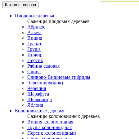
Каталог товаров
Плодовые деревья
Саженцы плодовых деревьев
Абрикос
Алыча
Вишня
Гранат
Груша
Инжир
Персик
Рябина садовая
Слива
Сливово-Вишневые гибриды
Черевишня(дюк)
Черешня
Шарафуга
Шелковица
Яблоня
Колоновидные деревья
Саженцы колоновидных деревьев
Вишня колоновидная
Груша колоновидная
Персик колоновидный
Слива колоновидная