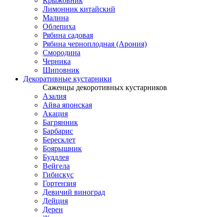
Крыжовник
Лимонник китайский
Малина
Облепиха
Рябина садовая
Рябина черноплодная (Арония)
Смородина
Черника
Шиповник
Декоративные кустарники
Саженцы декоротивных кустарников
Азалия
Айва японская
Акация
Багрянник
Барбарис
Бересклет
Боярышник
Буддлея
Вейгела
Гибискус
Гортензия
Девичий виноград
Дейция
Дерен