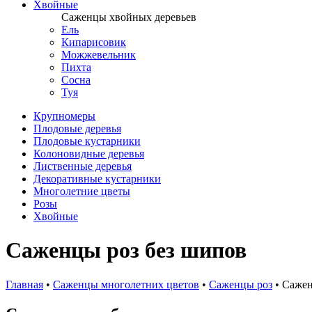
Хвойные
Саженцы хвойных деревьев
Ель
Кипарисовик
Можжевельник
Пихта
Сосна
Туя
Крупномеры
Плодовые деревья
Плодовые кустарники
Колоновидные деревья
Лиственные деревья
Декоративные кустарники
Многолетние цветы
Розы
Хвойные
Саженцы роз без шипов
Главная
•
Саженцы многолетних цветов
•
Саженцы роз
•
Сажен