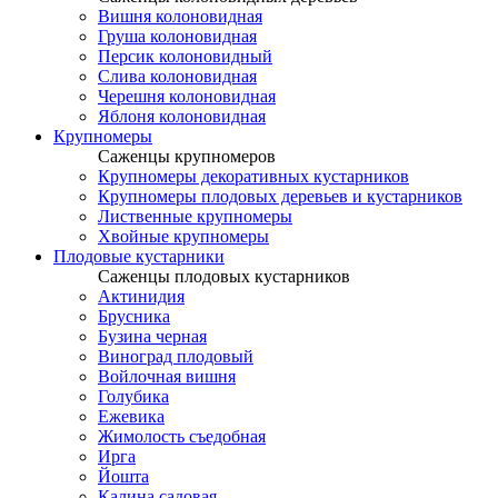
Вишня колоновидная
Груша колоновидная
Персик колоновидный
Слива колоновидная
Черешня колоновидная
Яблоня колоновидная
Крупномеры
Саженцы крупномеров
Крупномеры декоративных кустарников
Крупномеры плодовых деревьев и кустарников
Лиственные крупномеры
Хвойные крупномеры
Плодовые кустарники
Саженцы плодовых кустарников
Актинидия
Брусника
Бузина черная
Виноград плодовый
Войлочная вишня
Голубика
Ежевика
Жимолость съедобная
Ирга
Йошта
Калина садовая