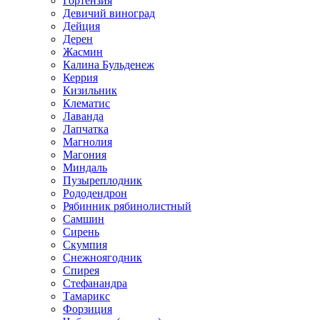
Гортензия
Девичий виноград
Дейция
Дерен
Жасмин
Калина Бульденеж
Керрия
Кизильник
Клематис
Лаванда
Лапчатка
Магнолия
Магония
Миндаль
Пузыреплодник
Рододендрон
Рябинник рябинолистный
Самшин
Сирень
Скумпия
Снежноягодник
Спирея
Стефанандра
Тамарикс
Форзиция