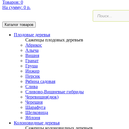
Товаров:
0
На сумму:
0 р.
Поиск
товаров
Каталог товаров
Плодовые деревья
Саженцы плодовых деревьев
Абрикос
Алыча
Вишня
Гранат
Груша
Инжир
Персик
Рябина садовая
Слива
Сливово-Вишневые гибриды
Черевишня(дюк)
Черешня
Шарафуга
Шелковица
Яблоня
Колоновидные деревья
Саженцы колоновидных деревьев