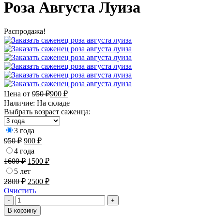
Роза Августа Луиза
Распродажа!
Цена от
950
₽
900
₽
Наличие:
На складе
Выбрать возраст саженца:
3 года
950
₽
900
₽
4 года
1600
₽
1500
₽
5 лет
2800
₽
2500
₽
Очистить
Количество
-
+
товара
В корзину
Роза