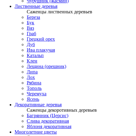
Чубушник (жасмин)
Лиственные деревья
Саженцы лиственных деревьев
Береза
Бук
Вяз
Граб
Грецкий орех
Дуб
Ива плакучая
Катальп
Клен
Лещина (орешник)
Липа
Лох
Рябина
Тополь
Черемуха
Ясень
Декоративные деревья
Саженцы декоротивных деревьев
Багрянник (Церсис)
Слива декоративная
Яблоня декоративная
Многолетние цветы