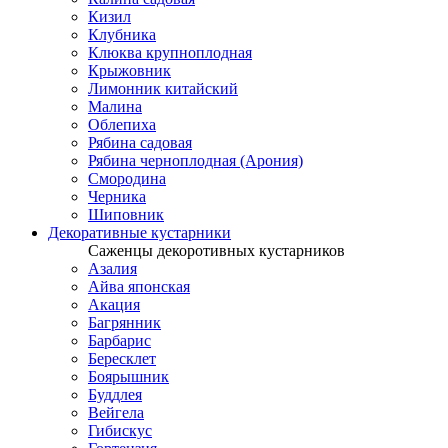
Кизил
Клубника
Клюква крупноплодная
Крыжовник
Лимонник китайский
Малина
Облепиха
Рябина садовая
Рябина черноплодная (Арония)
Смородина
Черника
Шиповник
Декоративные кустарники
Саженцы декоротивных кустарников
Азалия
Айва японская
Акация
Багрянник
Барбарис
Бересклет
Боярышник
Буддлея
Вейгела
Гибискус