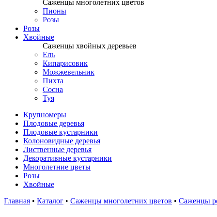
Саженцы многолетних цветов
Пионы
Розы
Розы
Хвойные
Саженцы хвойных деревьев
Ель
Кипарисовик
Можжевельник
Пихта
Сосна
Туя
Крупномеры
Плодовые деревья
Плодовые кустарники
Колоновидные деревья
Лиственные деревья
Декоративные кустарники
Многолетние цветы
Розы
Хвойные
Главная
•
Каталог
•
Саженцы многолетних цветов
•
Саженцы р