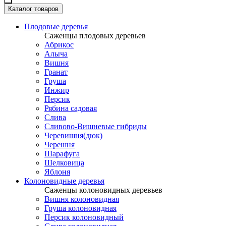
Каталог товаров
Плодовые деревья
Саженцы плодовых деревьев
Абрикос
Алыча
Вишня
Гранат
Груша
Инжир
Персик
Рябина садовая
Слива
Сливово-Вишневые гибриды
Черевишня(дюк)
Черешня
Шарафуга
Шелковица
Яблоня
Колоновидные деревья
Саженцы колоновидных деревьев
Вишня колоновидная
Груша колоновидная
Персик колоновидный