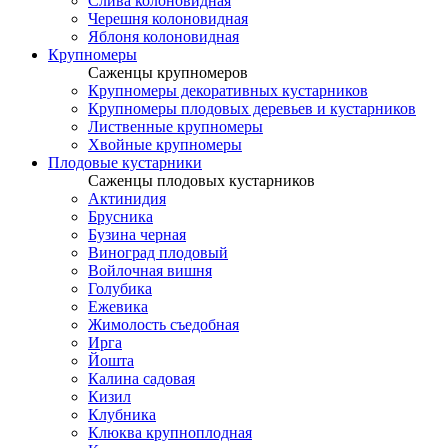
Слива колоновидная
Черешня колоновидная
Яблоня колоновидная
Крупномеры
Саженцы крупномеров
Крупномеры декоративных кустарников
Крупномеры плодовых деревьев и кустарников
Лиственные крупномеры
Хвойные крупномеры
Плодовые кустарники
Саженцы плодовых кустарников
Актинидия
Брусника
Бузина черная
Виноград плодовый
Войлочная вишня
Голубика
Ежевика
Жимолость съедобная
Ирга
Йошта
Калина садовая
Кизил
Клубника
Клюква крупноплодная