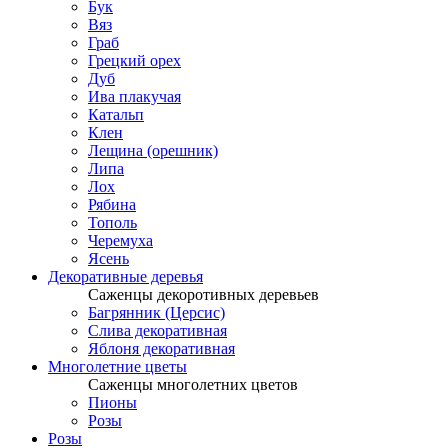
Бук
Вяз
Граб
Грецкий орех
Дуб
Ива плакучая
Катальп
Клен
Лещина (орешник)
Липа
Лох
Рябина
Тополь
Черемуха
Ясень
Декоративные деревья
Саженцы декоротивных деревьев
Багрянник (Церсис)
Слива декоративная
Яблоня декоративная
Многолетние цветы
Саженцы многолетних цветов
Пионы
Розы
Розы