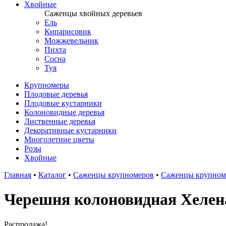
Хвойные
Саженцы хвойных деревьев
Ель
Кипарисовик
Можжевельник
Пихта
Сосна
Туя
Крупномеры
Плодовые деревья
Плодовые кустарники
Колоновидные деревья
Лиственные деревья
Декоративные кустарники
Многолетние цветы
Розы
Хвойные
Главная
•
Каталог
•
Саженцы крупномеров
•
Саженцы крупноме
Черешня колоновидная Хелен
Распродажа!