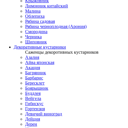
Крыжовник
Лимонник китайский
Малина
Облепиха
Рябина садовая
Рябина черноплодная (Арония)
Смородина
Черника
Шиповник
Декоративные кустарники
Саженцы декоротивных кустарников
Азалия
Айва японская
Акация
Багрянник
Барбарис
Бересклет
Боярышник
Буддлея
Вейгела
Гибискус
Гортензия
Девичий виноград
Дейция
Дерен