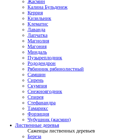
Жасмин
Калина Бульденеж
Керрия
Кизильник
Клематис
Лаванда
Лапчатка
Магнолия
Магония
Миндаль
Пузыреплодник
Рододендрон
Рябинник рябинолистный
Самшин
Сирень
Скумпия
Снежноягодник
Спирея
Стефанандра
Тамарикс
Форзиция
Чубушник (жасмин)
Лиственные деревья
Саженцы лиственных деревьев
Береза