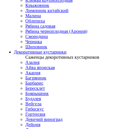
Клюква крупноплодная
Крыжовник
Лимонник китайский
Малина
Облепиха
Рябина садовая
Рябина черноплодная (Арония)
Смородина
Черника
Шиповник
Декоративные кустарники
Саженцы декоротивных кустарников
Азалия
Айва японская
Акация
Багрянник
Барбарис
Бересклет
Боярышник
Буддлея
Вейгела
Гибискус
Гортензия
Девичий виноград
Дейция