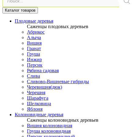
товаров
Каталог товаров
Плодовые деревья
Саженцы плодовых деревьев
Абрикос
Алыча
Вишня
Гранат
Груша
Инжир
Персик
Рябина садовая
Слива
Сливово-Вишневые гибриды
Черевишня(дюк)
Черешня
Шарафуга
Шелковица
Яблоня
Колоновидные деревья
Саженцы колоновидных деревьев
Вишня колоновидная
Груша колоновидная
Персик колоновидный