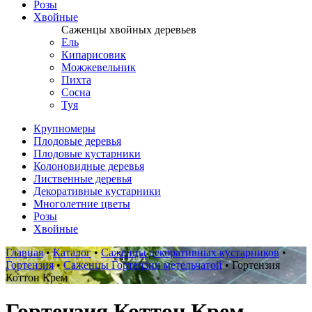
Розы
Хвойные
Саженцы хвойных деревьев
Ель
Кипарисовик
Можжевельник
Пихта
Сосна
Туя
Крупномеры
Плодовые деревья
Плодовые кустарники
Колоновидные деревья
Лиственные деревья
Декоративные кустарники
Многолетние цветы
Розы
Хвойные
Главная
•
Каталог
•
Саженцы декоративных кустарников
•
Гортензия
•
Саженцы Гортензии метельчатой
•
Гортензия
Коттон Крем
Гортензия Коттон Крем