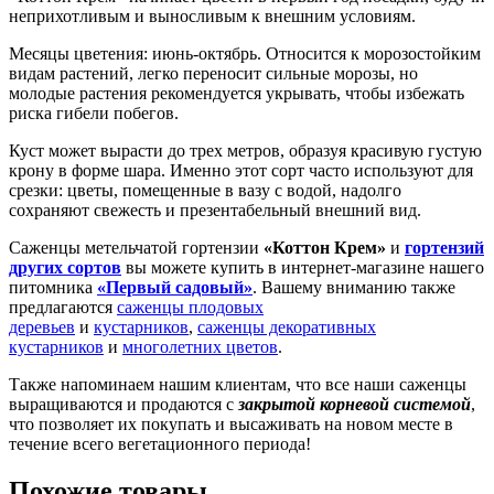
неприхотливым и выносливым к внешним условиям.
Месяцы цветения: июнь-октябрь. Относится к морозостойким
видам растений, легко переносит сильные морозы, но
молодые растения рекомендуется укрывать, чтобы избежать
риска гибели побегов.
Куст может вырасти до трех метров, образуя красивую густую
крону в форме шара. Именно этот сорт часто используют для
срезки: цветы, помещенные в вазу с водой, надолго
сохраняют свежесть и презентабельный внешний вид.
Саженцы метельчатой гортензии
«Коттон Крем»
и
гортензий
других сортов
вы можете купить в интернет-магазине нашего
питомника
«Первый садовый»
. Вашему вниманию также
предлагаются
саженцы плодовых
деревьев
и
кустарников
,
саженцы декоративных
кустарников
и
многолетних цветов
.
Также напоминаем нашим клиентам, что все наши саженцы
выращиваются и продаются с
закрытой корневой системой
,
что позволяет их покупать и высаживать на новом месте в
течение всего вегетационного периода!
Похожие товары