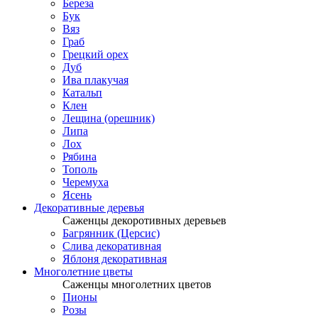
Береза
Бук
Вяз
Граб
Грецкий орех
Дуб
Ива плакучая
Катальп
Клен
Лещина (орешник)
Липа
Лох
Рябина
Тополь
Черемуха
Ясень
Декоративные деревья
Саженцы декоротивных деревьев
Багрянник (Церсис)
Слива декоративная
Яблоня декоративная
Многолетние цветы
Саженцы многолетних цветов
Пионы
Розы