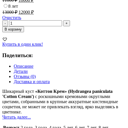
11000
₽
10000
₽
8 лет
13000
₽
12000
₽
Очистить
Количество
-
+
товара
В корзину
Гортензия
Коттон
Крем
Купить в один клик!
Поделиться:
Описание
Детали
Отзывы (0)
Доставка и оплата
Шикарный куст
«Коттон Крем» (Hydrangea paniculata
'Cotton Cream')
с роскошными кремовыми округлыми
цветами, собранными в крупные аккуратные кистевидные
соцветия, не может не привлекать взгляд, ярко выделяясь в
цветнике.
Читать далее...
Возраст
2 года, 3 года, 4 года, 5 лет, 6 лет, 7 лет, 8 лет