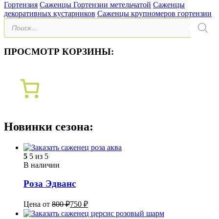
Гортензия
Саженцы Гортензии метельчатой
Саженцы
декоративных кустарников
Саженцы крупномеров гортензии
Поиск
товаров
ПРОСМОТР КОРЗИНЫ:
Новинки сезона:
5
5 из 5
В наличии
Роза Эдванс
Цена от
800
₽
750
₽