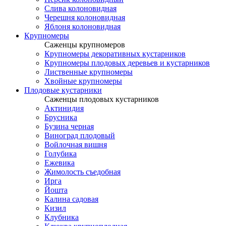
Слива колоновидная
Черешня колоновидная
Яблоня колоновидная
Крупномеры
Саженцы крупномеров
Крупномеры декоративных кустарников
Крупномеры плодовых деревьев и кустарников
Лиственные крупномеры
Хвойные крупномеры
Плодовые кустарники
Саженцы плодовых кустарников
Актинидия
Брусника
Бузина черная
Виноград плодовый
Войлочная вишня
Голубика
Ежевика
Жимолость съедобная
Ирга
Йошта
Калина садовая
Кизил
Клубника