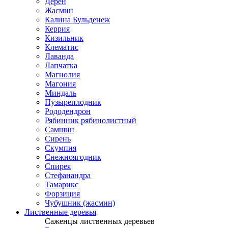
Дерен
Жасмин
Калина Бульденеж
Керрия
Кизильник
Клематис
Лаванда
Лапчатка
Магнолия
Магония
Миндаль
Пузыреплодник
Рододендрон
Рябинник рябинолистный
Самшин
Сирень
Скумпия
Снежноягодник
Спирея
Стефанандра
Тамарикс
Форзиция
Чубушник (жасмин)
Лиственные деревья
Саженцы лиственных деревьев