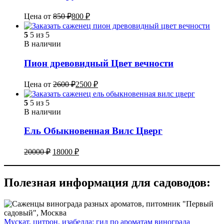
Цена от
850
₽
800
₽
5
5 из 5
В наличии
Пион древовидный Цвет вечности
Цена от
2600
₽
2500
₽
5
5 из 5
В наличии
Ель Обыкновенная Вилс Цверг
20000
₽
18000
₽
Полезная информация для садоводов:
Мускат, цитрон, изабелла: гид по ароматам винограда