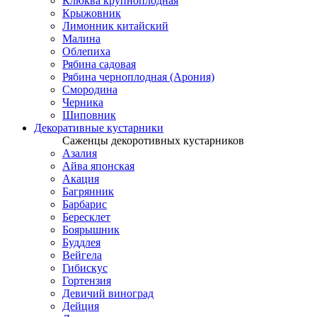
Клюква крупноплодная
Крыжовник
Лимонник китайский
Малина
Облепиха
Рябина садовая
Рябина черноплодная (Арония)
Смородина
Черника
Шиповник
Декоративные кустарники
Саженцы декоротивных кустарников
Азалия
Айва японская
Акация
Багрянник
Барбарис
Бересклет
Боярышник
Буддлея
Вейгела
Гибискус
Гортензия
Девичий виноград
Дейция