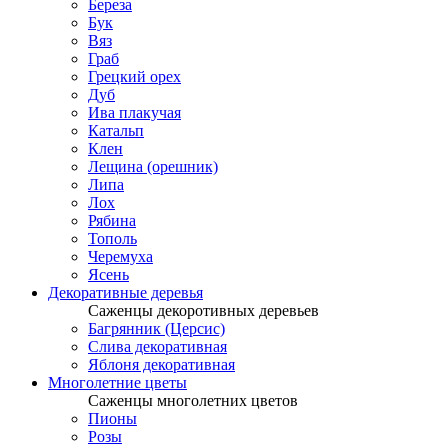
Береза
Бук
Вяз
Граб
Грецкий орех
Дуб
Ива плакучая
Катальп
Клен
Лещина (орешник)
Липа
Лох
Рябина
Тополь
Черемуха
Ясень
Декоративные деревья
Саженцы декоротивных деревьев
Багрянник (Церсис)
Слива декоративная
Яблоня декоративная
Многолетние цветы
Саженцы многолетних цветов
Пионы
Розы