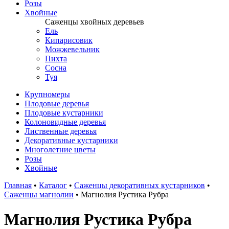
Розы
Хвойные
Саженцы хвойных деревьев
Ель
Кипарисовик
Можжевельник
Пихта
Сосна
Туя
Крупномеры
Плодовые деревья
Плодовые кустарники
Колоновидные деревья
Лиственные деревья
Декоративные кустарники
Многолетние цветы
Розы
Хвойные
Главная
•
Каталог
•
Саженцы декоративных кустарников
•
Саженцы магнолии
•
Магнолия Рустика Рубра
Магнолия Рустика Рубра