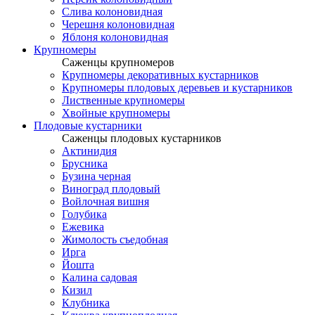
Слива колоновидная
Черешня колоновидная
Яблоня колоновидная
Крупномеры
Саженцы крупномеров
Крупномеры декоративных кустарников
Крупномеры плодовых деревьев и кустарников
Лиственные крупномеры
Хвойные крупномеры
Плодовые кустарники
Саженцы плодовых кустарников
Актинидия
Брусника
Бузина черная
Виноград плодовый
Войлочная вишня
Голубика
Ежевика
Жимолость съедобная
Ирга
Йошта
Калина садовая
Кизил
Клубника