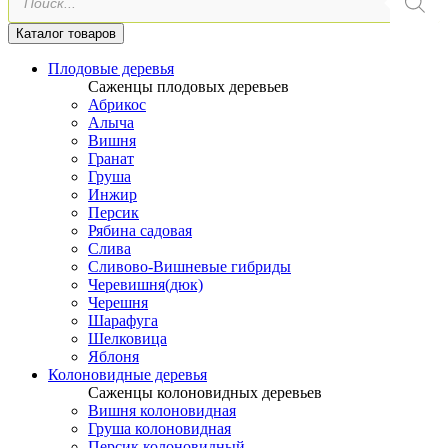
товаров
Каталог товаров
Плодовые деревья
Саженцы плодовых деревьев
Абрикос
Алыча
Вишня
Гранат
Груша
Инжир
Персик
Рябина садовая
Слива
Сливово-Вишневые гибриды
Черевишня(дюк)
Черешня
Шарафуга
Шелковица
Яблоня
Колоновидные деревья
Саженцы колоновидных деревьев
Вишня колоновидная
Груша колоновидная
Персик колоновидный