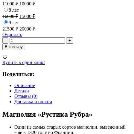
11000
₽
10000
₽
8 лет
16000
₽
15000
₽
9 лет
21500
₽
20000
₽
Очистить
Количество
-
+
товара
В корзину
Магнолия
Рустика
Рубра
Купить в один клик!
Поделиться:
Описание
Детали
Отзывы (0)
Доставка и оплата
Магнолия «Рустика Рубра»
Один из самых старых сортов магнолии, выведенный
еще в 1820 году во Франции.