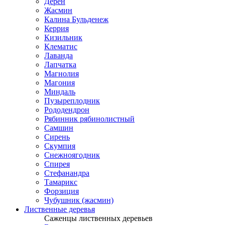
Дерен
Жасмин
Калина Бульденеж
Керрия
Кизильник
Клематис
Лаванда
Лапчатка
Магнолия
Магония
Миндаль
Пузыреплодник
Рододендрон
Рябинник рябинолистный
Самшин
Сирень
Скумпия
Снежноягодник
Спирея
Стефанандра
Тамарикс
Форзиция
Чубушник (жасмин)
Лиственные деревья
Саженцы лиственных деревьев