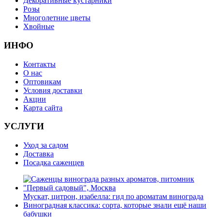
Декоративные кустарники
Розы
Многолетние цветы
Хвойные
ИНФО
Контакты
О нас
Оптовикам
Условия доставки
Акции
Карта сайта
УСЛУГИ
Уход за садом
Доставка
Посадка саженцев
Мускат, цитрон, изабелла: гид по ароматам винограда
Виноградная классика: сорта, которые знали ещё наши
бабушки