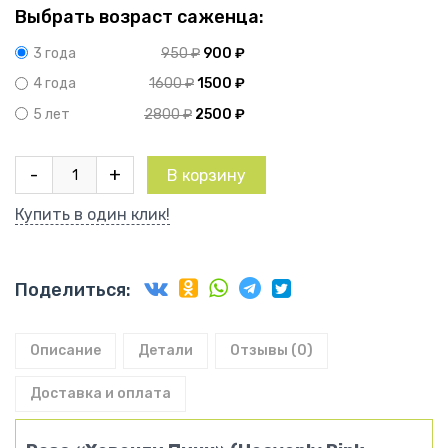
Выбрать возраст саженца:
950
₽
900
₽
3 года
1600
₽
1500
₽
4 года
2800
₽
2500
₽
5 лет
Количество
-
+
В корзину
товара
Мускусная
Купить в один клик!
роза
Хевенли
Пинк
Поделиться:
Описание
Детали
Отзывы (0)
Доставка и оплата