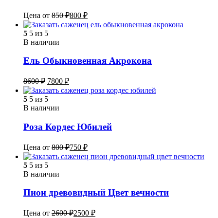
Цена от
850
₽
800
₽
5
5 из 5
В наличии
Ель Обыкновенная Акрокона
8600
₽
7800
₽
5
5 из 5
В наличии
Роза Кордес Юбилей
Цена от
800
₽
750
₽
5
5 из 5
В наличии
Пион древовидный Цвет вечности
Цена от
2600
₽
2500
₽