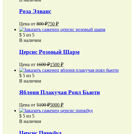
Роза Эдванс
Цена от
800
₽
750
₽
5
5 из 5
В наличии
Церсис Розовый Шарм
Цена от
1600
₽
1500
₽
5
5 из 5
В наличии
Яблоня Плакучая Роял Бьюти
Цена от
5100
₽
5000
₽
5
5 из 5
В наличии
Церсис Пинкбуд