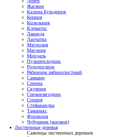
Дерен
Жасмин
Калина Бульденеж
Керрия
Кизильник
Клематис
Лаванда
Лапчатка
Магнолия
Магония
Миндаль
Пузыреплодник
Рододендрон
Рябинник рябинолистный
Самшин
Сирень
Скумпия
Снежноягодник
Спирея
Стефанандра
Тамарикс
Форзиция
Чубушник (жасмин)
Лиственные деревья
Саженцы лиственных деревьев