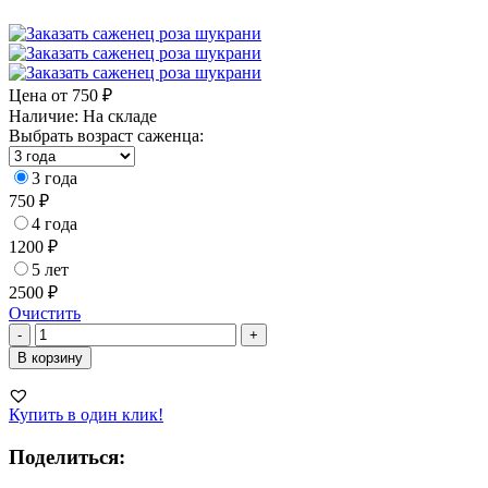
Цена от
750
₽
Наличие:
На складе
Выбрать возраст саженца:
3 года
750
₽
4 года
1200
₽
5 лет
2500
₽
Очистить
Количество
-
+
товара
В корзину
Роза
Шукрани
Купить в один клик!
Поделиться: