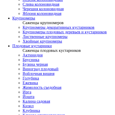
Слива колоновидная
Черешня колоновидная
Яблоня колоновидная
Крупномеры
Саженцы крупномеров
Крупномеры декоративных кустарников
Крупномеры плодовых деревьев и кустарников
Лиственные крупномеры
Хвойные крупномеры
Плодовые кустарники
Саженцы плодовых кустарников
Актинидия
Брусника
Бузина черная
Виноград плодовый
Войлочная вишня
Голубика
Ежевика
Жимолость съедобная
Ирга
Йошта
Калина садовая
Кизил
Клубника