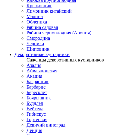
Клюква крупноплодная
Крыжовник
Лимонник китайский
Малина
Облепиха
Рябина садовая
Рябина черноплодная (Арония)
Смородина
Черника
Шиповник
Декоративные кустарники
Саженцы декоротивных кустарников
Азалия
Айва японская
Акация
Багрянник
Барбарис
Бересклет
Боярышник
Буддлея
Вейгела
Гибискус
Гортензия
Девичий виноград
Дейция