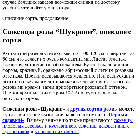
случае больших заказов возможны скидки на доставку,
условия уточняйте у оператора.
Описание сорта, продолжение
Саженцы розы “Шукрани”, описание
сорта
Кусты этой розы достигают высоты 100-120 см и ширины 50-
60 см, что делает их очень компактными. Листва зеленая,
кожистая, устойчива к заболеваниям. Бутон бокаловидной
формы, красивый, оранжево-абрикосовый с легким розовым
оттенком. Цветки раскрываются медленно. При распускании
лепестки сначала имеют оранжево-желтый цвет с лососево-
розовыми краями, затем приобретают розоватый оттенок.
Цветки крупные, диаметром 10-12 см, густомахровые,
округлой формы.
Саженцы розы «Шукрани»
и
других сортов роз
вы можете
купить в интернет-магазине нашего питомника
«Первый
садовый»
. Вашему вниманию также предлагаются
саженцы
плодовых деревьев
и
кустарников
,
саженцы декоративных
кустарников
и
многолетних цветов
.