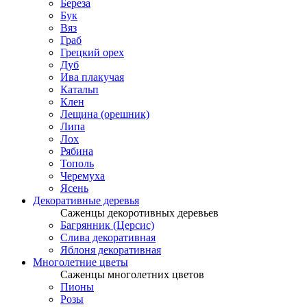
Береза
Бук
Вяз
Граб
Грецкий орех
Дуб
Ива плакучая
Катальп
Клен
Лещина (орешник)
Липа
Лох
Рябина
Тополь
Черемуха
Ясень
Декоративные деревья
Саженцы декоротивных деревьев
Багрянник (Церсис)
Слива декоративная
Яблоня декоративная
Многолетние цветы
Саженцы многолетних цветов
Пионы
Розы