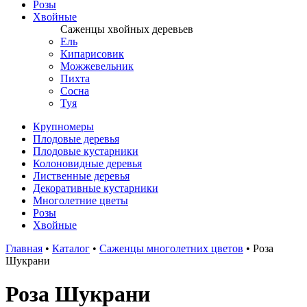
Розы
Хвойные
Саженцы хвойных деревьев
Ель
Кипарисовик
Можжевельник
Пихта
Сосна
Туя
Крупномеры
Плодовые деревья
Плодовые кустарники
Колоновидные деревья
Лиственные деревья
Декоративные кустарники
Многолетние цветы
Розы
Хвойные
Главная
•
Каталог
•
Саженцы многолетних цветов
•
Роза
Шукрани
Роза Шукрани