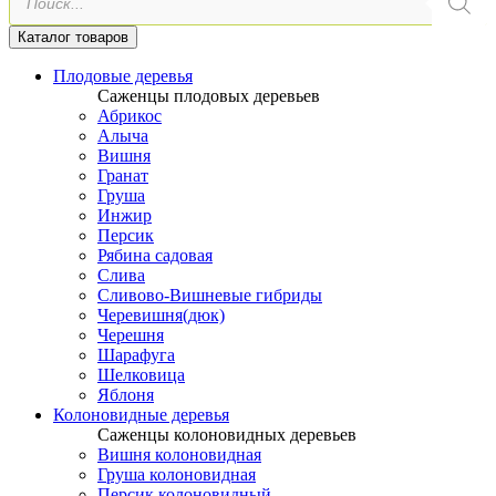
товаров
Каталог товаров
Плодовые деревья
Саженцы плодовых деревьев
Абрикос
Алыча
Вишня
Гранат
Груша
Инжир
Персик
Рябина садовая
Слива
Сливово-Вишневые гибриды
Черевишня(дюк)
Черешня
Шарафуга
Шелковица
Яблоня
Колоновидные деревья
Саженцы колоновидных деревьев
Вишня колоновидная
Груша колоновидная
Персик колоновидный