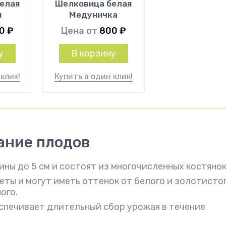
елая
Шелковица белая
я
Медуничка
00
₽
Цена от
800
₽
у
В корзину
клик!
Купить в один клик!
ание плодов
ны до 5 см и состоят из многочисленных костянок
еты и могут иметь оттенок от белого и золотисто
ого.
спечивает длительный сбор урожая в течение