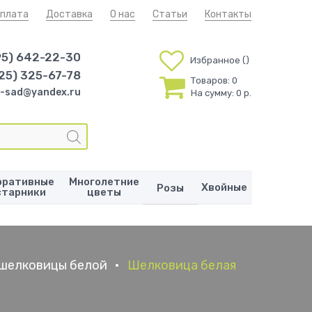
плата
Доставка
О нас
Статьи
Контакты
95) 642-22-30
Избранное
25) 325-67-78
Товаров:
0
-sad@yandex.ru
На сумму:
0 р.
оративные
Многолетние
Хвойные
Розы
старники
цветы
шелковицы белой
•
Шелковица белая