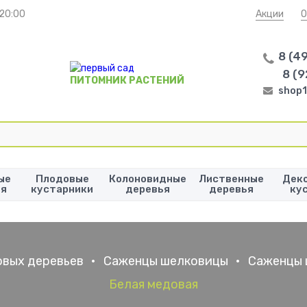
 20:00
Акции
О
8 (4
8 (9
ПИТОМНИК РАСТЕНИЙ
shop1
ые
Плодовые
Колоновидные
Лиственные
Дек
ья
кустарники
деревья
деревья
ку
вых деревьев
•
Саженцы шелковицы
•
Саженцы 
Белая медовая