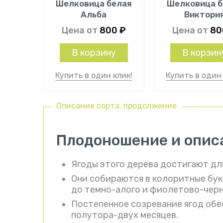
Шелковица белая
Шелковица б
Альба
Виктори
Цена от
800
₽
Цена от
8
В корзину
В корзин
Купить в один клик!
Купить в один 
Описание сорта, продолжение
Плодоношение и опис
Ягоды этого дерева достигают дли
Они собираются в колоритные бук
до темно-алого и фиолетово-черн
Постепенное созревание ягод обе
полутора-двух месяцев.