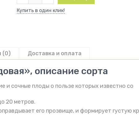
товара
Шелковица
Купить в один клик!
белая
Белая
медовая
 (0)
Доставка и оплата
овая», описание сорта
ие и сочные плоды о пользе которых известно со
о 20 метров.
 оправдывает его прозвище, и формирует густую к