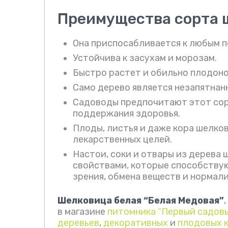
Преимущества сорта 
Она приспосабливается к любым п
Устойчива к засухам и морозам.
Быстро растет и обильно плодонос
Само дерево является незапятнан
Садоводы предпочитают этот сорт
поддержания здоровья.
Плоды, листья и даже кора шелко
лекарственных целей.
Настои, соки и отвары из дерев
свойствами, которые способству
зрения, обмена веществ и нормал
Шелковица белая “Белая Медовая”
в магазине
питомника “Первый садов
деревьев
,
декоративных
и
плодовых 