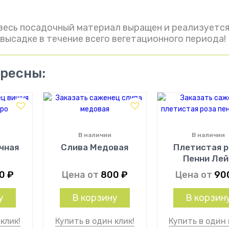
весь посадочный материал выращен и реализуется
высадке в течение всего вегетационного периода!
ересны:
В наличии
В наличии
чная
Слива Медовая
Плетистая р
Пенни Лей
00
₽
Цена от
800
₽
Цена от
90
у
В корзину
В корзин
клик!
Купить в один клик!
Купить в один 