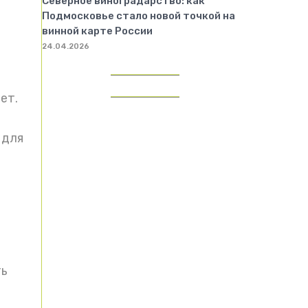
Северное виноградарство: как
Подмосковье стало новой точкой на
винной карте России
24.04.2026
ет.
 для
ть