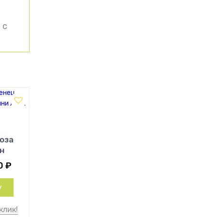
 с
оза
н
0
₽
у
клик!