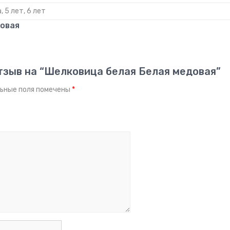
а, 5 лет, 6 лет
довая
тзыв на “Шелковица белая Белая медовая”
ьные поля помечены
*