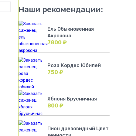
Наши рекомендации:
Ель Обыкновенная
Акрокона
7800
₽
Роза Кордес Юбилей
750
₽
Яблоня Брусничная
800
₽
Пион древовидный Цвет
вечности