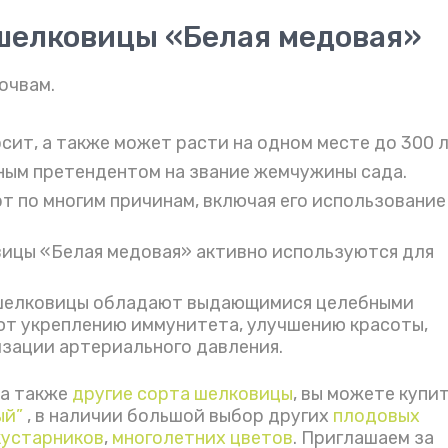
шелковицы «Белая медовая»
очвам.
ит, а также может расти на одном месте до 300 л
ным претендентом на звание жемчужины сада.
 по многим причинам, включая его использование
вицы «Белая медовая» активно используются для
а шелковицы обладают выдающимися целебными
ют укреплению иммунитета, улучшению красоты,
изации артериального давления.
, а также
другие сорта шелковицы
, вы можете купи
ый”
, в наличии большой выбор других
плодовых
кустарников
,
многолетних цветов
. Приглашаем за