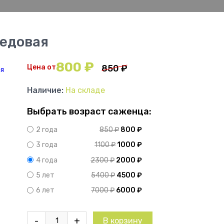
медовая
800
₽
Цена от
850
₽
Наличие:
На складе
Выбрать возраст саженца:
850
₽
800
₽
2 года
1100
₽
1000
₽
3 года
2300
₽
2000
₽
4 года
5400
₽
4500
₽
5 лет
7000
₽
6000
₽
6 лет
Количество
-
+
В корзину