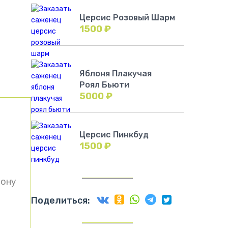
Церсис Розовый Шарм
1500
₽
Яблоня Плакучая
Роял Бьюти
5000
₽
Церсис Пинкбуд
1500
₽
рону
Поделиться: