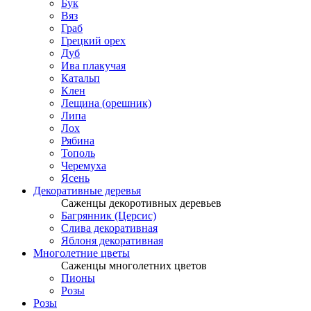
Бук
Вяз
Граб
Грецкий орех
Дуб
Ива плакучая
Катальп
Клен
Лещина (орешник)
Липа
Лох
Рябина
Тополь
Черемуха
Ясень
Декоративные деревья
Саженцы декоротивных деревьев
Багрянник (Церсис)
Слива декоративная
Яблоня декоративная
Многолетние цветы
Саженцы многолетних цветов
Пионы
Розы
Розы