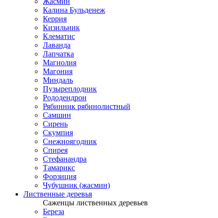
Жасмин
Калина Бульденеж
Керрия
Кизильник
Клематис
Лаванда
Лапчатка
Магнолия
Магония
Миндаль
Пузыреплодник
Рододендрон
Рябинник рябинолистный
Самшин
Сирень
Скумпия
Снежноягодник
Спирея
Стефанандра
Тамарикс
Форзиция
Чубушник (жасмин)
Лиственные деревья
Саженцы лиственных деревьев
Береза