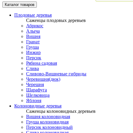
Каталог товаров
Плодовые деревья
Саженцы плодовых деревьев
Абрикос
Алыча
Вишня
Гранат
Груша
Инжир
Персик
Рябина садовая
Слива
Сливово-Вишневые гибриды
Черевишня(дюк)
Черешня
Шарафуга
Шелковица
Яблоня
Колоновидные деревья
Саженцы колоновидных деревьев
Вишня колоновидная
Груша колоновидная
Персик колоновидный
Слива колоновидная