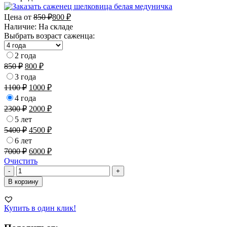
Цена от
850
₽
800
₽
Наличие:
На складе
Выбрать возраст саженца:
2 года
850
₽
800
₽
3 года
1100
₽
1000
₽
4 года
2300
₽
2000
₽
5 лет
5400
₽
4500
₽
6 лет
7000
₽
6000
₽
Очистить
Количество
-
+
товара
В корзину
Шелковица
белая
Медуничка
Купить в один клик!