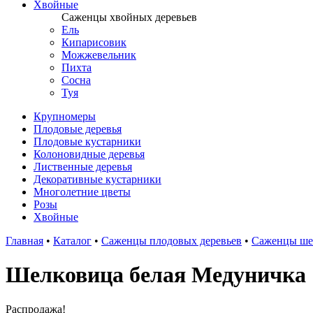
Хвойные
Саженцы хвойных деревьев
Ель
Кипарисовик
Можжевельник
Пихта
Сосна
Туя
Крупномеры
Плодовые деревья
Плодовые кустарники
Колоновидные деревья
Лиственные деревья
Декоративные кустарники
Многолетние цветы
Розы
Хвойные
Главная
•
Каталог
•
Саженцы плодовых деревьев
•
Саженцы ше
Шелковица белая Медуничка
Распродажа!