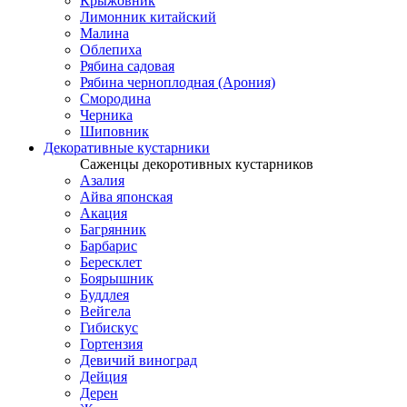
Крыжовник
Лимонник китайский
Малина
Облепиха
Рябина садовая
Рябина черноплодная (Арония)
Смородина
Черника
Шиповник
Декоративные кустарники
Саженцы декоротивных кустарников
Азалия
Айва японская
Акация
Багрянник
Барбарис
Бересклет
Боярышник
Буддлея
Вейгела
Гибискус
Гортензия
Девичий виноград
Дейция
Дерен