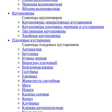
Черешня колоновидная
Яблоня колоновидная
Крупномеры
Саженцы крупномеров
Крупномеры декоративных кустарников
Крупномеры плодовых деревьев и кустарников
Лиственные крупномеры
Хвойные крупномеры
Плодовые кустарники
Саженцы плодовых кустарников
Актинидия
Брусника
Бузина черная
Виноград плодовый
Войлочная вишня
Голубика
Ежевика
Жимолость съедобная
Ирга
Йошта
Калина садовая
Кизил
Клубника
Клюква крупноплодная