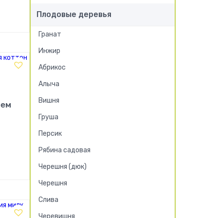
Плодовые деревья
!
Гранат
Инжир
Абрикос
Алыча
Вишня
рем
Груша
Персик
Рябина садовая
!
Черешня (дюк)
Черешня
Слива
Черевишня