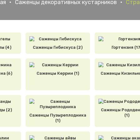
ая
•
Саженцы декоративных кустарников
•
Стра
ы (4)
Саженцы Гибискуса (2)
Гортензия (17
а (6)
Саженцы Керрии (1)
Саженцы Кизильни
ы (2)
Саженцы Рододен
Саженцы Пузыреплодника
(1)
(1)