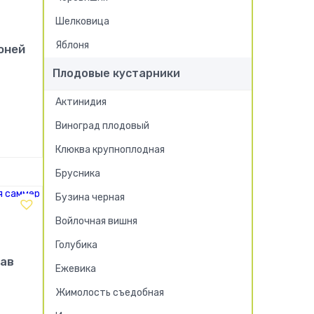
Шелковица
Яблоня
оней
Плодовые кустарники
Актинидия
Виноград плодовый
!
Клюква крупноплодная
Брусника
Бузина черная
Войлочная вишня
Голубика
Лав
Ежевика
Жимолость съедобная