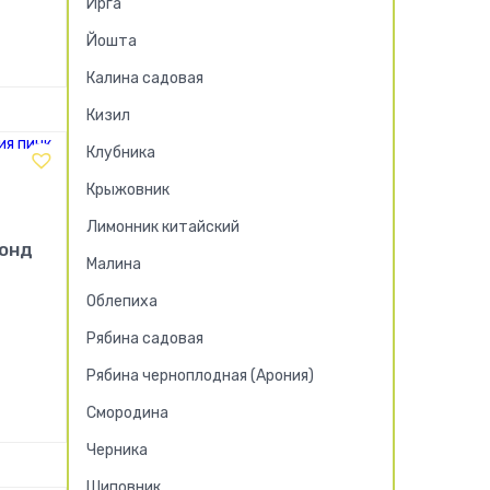
Ирга
Йошта
!
Калина садовая
Кизил
Клубника
Крыжовник
Лимонник китайский
монд
Малина
Облепиха
Рябина садовая
Рябина черноплодная (Арония)
!
Смородина
Черника
Шиповник