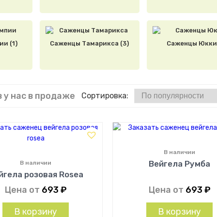
и (1)
Саженцы Тамарикса (3)
Саженцы Юкки 
 у нас в продаже
Сортировка:
В наличии
Вейгела Румба
В наличии
йгела розовая Rosea
Цена от
693
₽
Цена от
693
₽
В корзину
В корзину