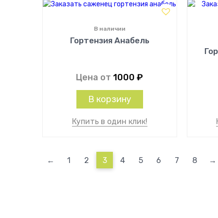
В наличии
Гортензия Анабель
Го
Цена от
1000
₽
В корзину
Купить в один клик!
←
1
2
3
4
5
6
7
8
→