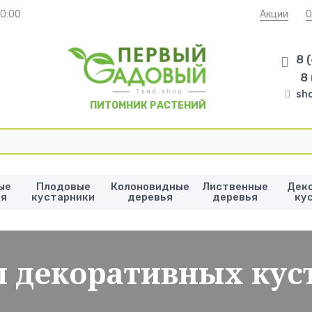
20:00
Акции
О
8 
8
sh
ПИТОМНИК РАСТЕНИЙ
ые
Плодовые
Колоновидные
Лиственные
Дек
ья
кустарники
деревья
деревья
ку
 декоративных кус