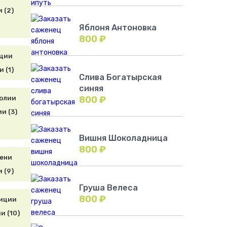
 (2)
Яблоня Антоновка
800
₽
 (1)
Слива Богатырская
синяя
800
₽
и (3)
Вишня Шоколадница
800
₽
 (9)
Груша Велеса
800
₽
и (10)