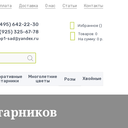
плата
Доставка
О нас
Статьи
Контакты
(495) 642-22-30
Избранное
 (925) 325-67-78
Товаров:
0
op1-sad@yandex.ru
На сумму:
0 р.
оративные
Многолетние
Хвойные
Розы
старники
цветы
тарников