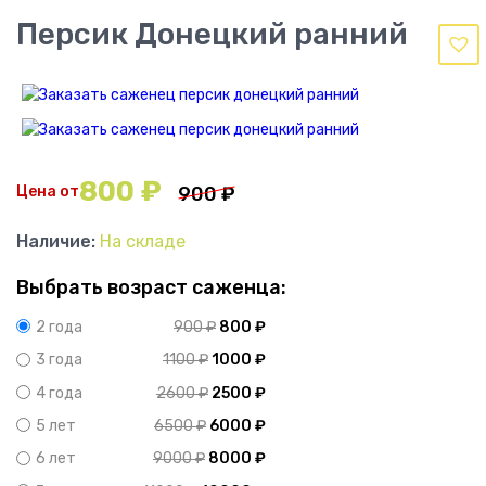
Персик Донецкий ранний
800
₽
Цена от
900
₽
Наличие:
На складе
Выбрать возраст саженца:
900
₽
800
₽
2 года
1100
₽
1000
₽
3 года
2600
₽
2500
₽
4 года
6500
₽
6000
₽
5 лет
9000
₽
8000
₽
6 лет