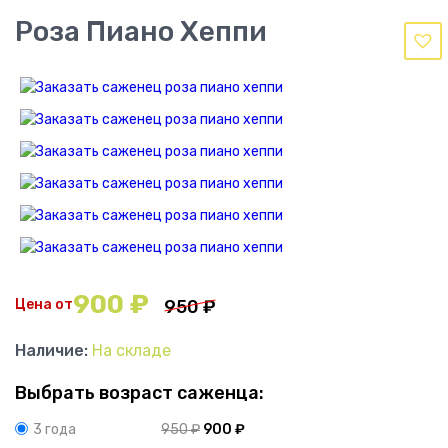
Роза Пиано Хеппи
900
₽
Цена от
950
₽
Наличие:
На складе
Выбрать возраст саженца:
950
₽
900
₽
3 года