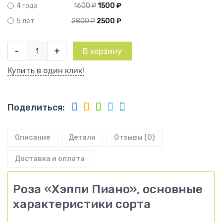
1600
₽
1500
₽
4 года
2800
₽
2500
₽
5 лет
Количество
-
+
В корзину
товара
Роза
Купить в один клик!
Пиано
Хеппи
Поделиться:
Описание
Детали
Отзывы (0)
Доставка и оплата
Роза «Хэппи Пиано», основные
характеристики сорта