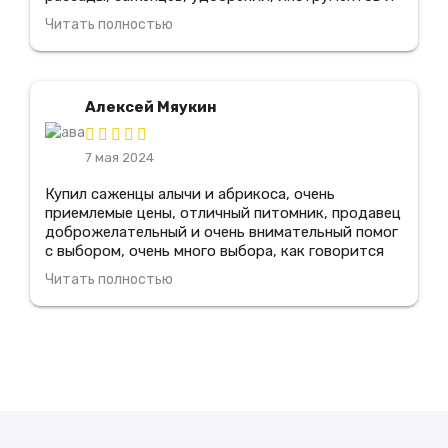
всего, что только может понадобиться для
Читать полностью
создания и ухода за садом. Здесь работают
настоящие профессионалы, которые всегда
готовы помочь подобрать нужные товары и дать
советы по уходу за растениями, я рекомендую
Алексей Мяукин
этот магазин всем своим знакомым
7 мая 2024
Купил саженцы алычи и абрикоса, очень
приемлемые цены, отличный питомник, продавец
доброжелательный и очень внимательный помог
с выбором, очень много выбора, как говорится
цена-качество, все прижилось, очень
Читать полностью
понравилось зайду еще, всем советую туда
зайди!