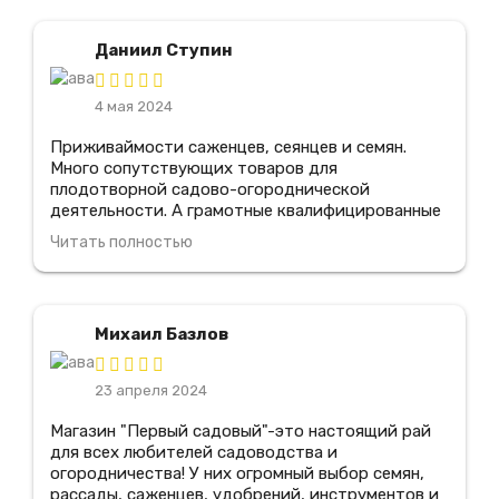
цены. Благодаря этому центру, я смог создать
прекрасный сад у себя дома! Я обязательно
Даниил Ступин
вернусь сюда снова и рекомендую его всем
любителям садоводства.
4 мая 2024
Приживаймости саженцев, сеянцев и семян.
Много сопутствующих товаров для
плодотворной садово-огороднической
деятельности. А грамотные квалифицированные
специалисты всегда подскажут что именно
Читать полностью
подходит для моего сада. Отдельное спасибо.
Несколько вариантов видов доставки. В
магазине всегда действуют весьма выгодные
скидки и сезонные акции. Мно лет покупаю в
Михаил Базлов
этом магазине, всем доволен.
23 апреля 2024
Магазин "Первый садовый"-это настоящий рай
для всех любителей садоводства и
огородничества! У них огромный выбор семян,
рассады, саженцев, удобрений, инструментов и