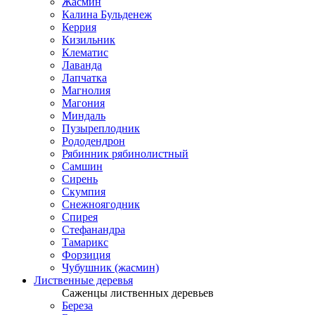
Жасмин
Калина Бульденеж
Керрия
Кизильник
Клематис
Лаванда
Лапчатка
Магнолия
Магония
Миндаль
Пузыреплодник
Рододендрон
Рябинник рябинолистный
Самшин
Сирень
Скумпия
Снежноягодник
Спирея
Стефанандра
Тамарикс
Форзиция
Чубушник (жасмин)
Лиственные деревья
Саженцы лиственных деревьев
Береза