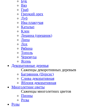
Бук
Вяз
Граб
Грецкий орех
Дуб
Ива плакучая
Катальп
Клен
Лещина (орешник)
Липа
Лох
Рябина
Тополь
Черемуха
Ясень
Декоративные деревья
Саженцы декоротивных деревьев
Багрянник (Церсис)
Слива декоративная
Яблоня декоративная
Многолетние цветы
Саженцы многолетних цветов
Пионы
Розы
Розы