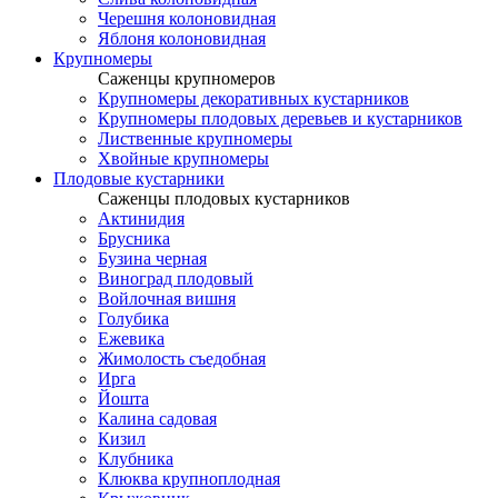
Черешня колоновидная
Яблоня колоновидная
Крупномеры
Саженцы крупномеров
Крупномеры декоративных кустарников
Крупномеры плодовых деревьев и кустарников
Лиственные крупномеры
Хвойные крупномеры
Плодовые кустарники
Саженцы плодовых кустарников
Актинидия
Брусника
Бузина черная
Виноград плодовый
Войлочная вишня
Голубика
Ежевика
Жимолость съедобная
Ирга
Йошта
Калина садовая
Кизил
Клубника
Клюква крупноплодная