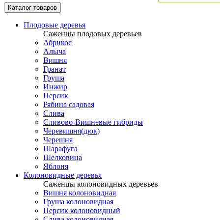
Каталог товаров
Плодовые деревья
Саженцы плодовых деревьев
Абрикос
Алыча
Вишня
Гранат
Груша
Инжир
Персик
Рябина садовая
Слива
Сливово-Вишневые гибриды
Черевишня(дюк)
Черешня
Шарафуга
Шелковица
Яблоня
Колоновидные деревья
Саженцы колоновидных деревьев
Вишня колоновидная
Груша колоновидная
Персик колоновидный
Слива колоновидная