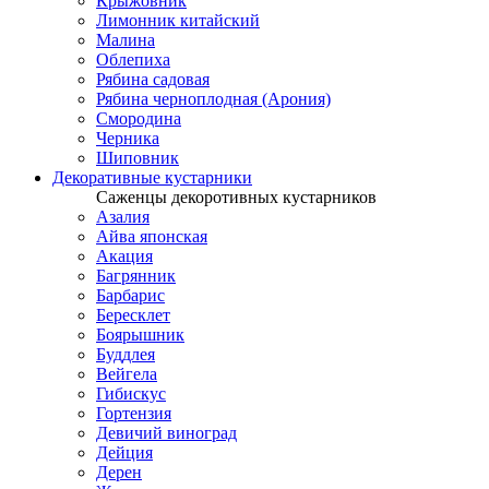
Крыжовник
Лимонник китайский
Малина
Облепиха
Рябина садовая
Рябина черноплодная (Арония)
Смородина
Черника
Шиповник
Декоративные кустарники
Саженцы декоротивных кустарников
Азалия
Айва японская
Акация
Багрянник
Барбарис
Бересклет
Боярышник
Буддлея
Вейгела
Гибискус
Гортензия
Девичий виноград
Дейция
Дерен