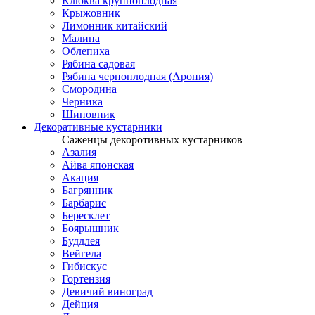
Клюква крупноплодная
Крыжовник
Лимонник китайский
Малина
Облепиха
Рябина садовая
Рябина черноплодная (Арония)
Смородина
Черника
Шиповник
Декоративные кустарники
Саженцы декоротивных кустарников
Азалия
Айва японская
Акация
Багрянник
Барбарис
Бересклет
Боярышник
Буддлея
Вейгела
Гибискус
Гортензия
Девичий виноград
Дейция