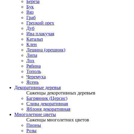
Береза
Бук
Вяз
Граб
Грецкий орех
Дуб
Ива плакучая
Катальп
Клен
Лещина (орешник)
Липа
Лох
Рябина
Тополь
Черемуха
Ясень
Декоративные деревья
Саженцы декоротивных деревьев
Багрянник (Церсис)
Слива декоративная
Яблоня декоративная
Многолетние цветы
Саженцы многолетних цветов
Пионы
Розы