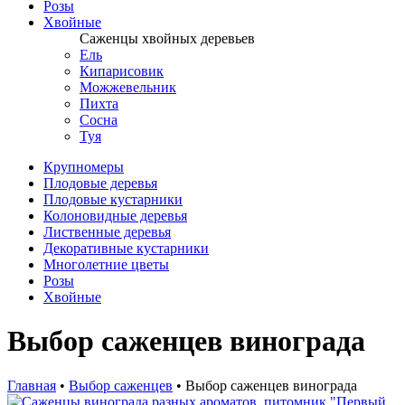
Розы
Хвойные
Саженцы хвойных деревьев
Ель
Кипарисовик
Можжевельник
Пихта
Сосна
Туя
Крупномеры
Плодовые деревья
Плодовые кустарники
Колоновидные деревья
Лиственные деревья
Декоративные кустарники
Многолетние цветы
Розы
Хвойные
Выбор саженцев винограда
Главная
•
Выбор саженцев
•
Выбор саженцев винограда