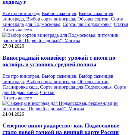
подведут
Все про виноград
,
Выбор саженцев
,
Выбор саженцев
винограда
,
Выбор сорта винограда
,
Обзоры сортов
,
Сорта
винограда для Подмосковья
,
Сорта для Подмосковья
,
Статьи
Читать далее »
27.04.2026
Виноградный конвейер: урожай с июля по
октябрь в условиях средней полосы
Все про виноград
,
Выбор саженцев
,
Выбор саженцев
винограда
,
Выбор сорта винограда
,
Обзоры сортов
,
Планировка сада
,
Сорта винограда для Подмосковья
,
Сорта
для Подмосковья
,
Статьи
Читать далее »
24.04.2026
Северное виноградарство: как Подмосковье
стало новой точкой на винной карте России