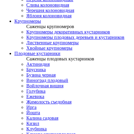
Слива колоновидная
Черешня колоновидная
Яблоня колоновидная
Крупномеры
Саженцы крупномеров
Крупномеры декоративных кустарников
Крупномеры плодовых деревьев и кустарников
Лиственные крупномеры
Хвойные крупномеры
Плодовые кустарники
Саженцы плодовых кустарников
Актинидия
Брусника
Бузина черная
Виноград плодовый
Войлочная вишня
Голубика
Ежевика
Жимолость съедобная
Ирга
Йошта
Калина садовая
Кизил
Клубника