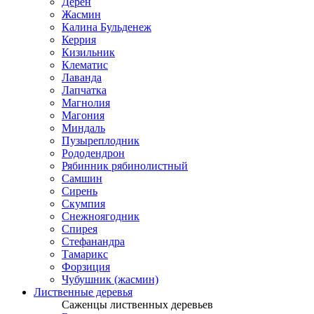
Дерен
Жасмин
Калина Бульденеж
Керрия
Кизильник
Клематис
Лаванда
Лапчатка
Магнолия
Магония
Миндаль
Пузыреплодник
Рододендрон
Рябинник рябинолистный
Самшин
Сирень
Скумпия
Снежноягодник
Спирея
Стефанандра
Тамарикс
Форзиция
Чубушник (жасмин)
Лиственные деревья
Саженцы лиственных деревьев