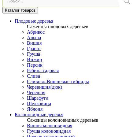
товаров
Каталог товаров
Плодовые деревья
Саженцы плодовых деревьев
Абрикос
Алыча
Вишня
Гранат
Груша
Инжир
Персик
Рябина садовая
Слива
Сливово-Вишневые гибриды
Черевишня(дюк)
Черешня
Шарафуга
Шелковица
Яблоня
Колоновидные деревья
Саженцы колоновидных деревьев
Вишня колоновидная
Груша колоновидная
Персик колоновидный