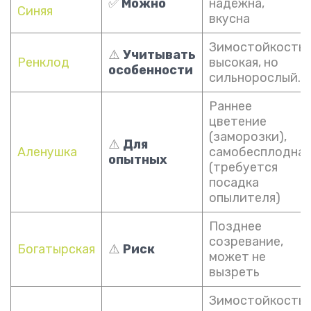
✅
Можно
надёжна,
Синяя
вкусна
Зимостойкость
⚠️
Учитывать
Ренклод
высокая, но
особенности
сильнорослый.
Раннее
цветение
(заморозки),
⚠️
Для
Аленушка
самобесплодна
опытных
(требуется
посадка
опылителя)
Позднее
созревание,
Богатырская
⚠️
Риск
может не
вызреть
Зимостойкость