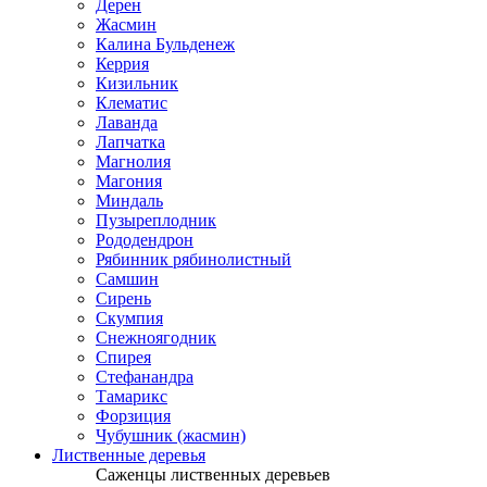
Дерен
Жасмин
Калина Бульденеж
Керрия
Кизильник
Клематис
Лаванда
Лапчатка
Магнолия
Магония
Миндаль
Пузыреплодник
Рододендрон
Рябинник рябинолистный
Самшин
Сирень
Скумпия
Снежноягодник
Спирея
Стефанандра
Тамарикс
Форзиция
Чубушник (жасмин)
Лиственные деревья
Саженцы лиственных деревьев