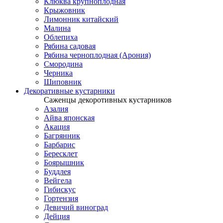
Клюква крупноплодная
Крыжовник
Лимонник китайский
Малина
Облепиха
Рябина садовая
Рябина черноплодная (Арония)
Смородина
Черника
Шиповник
Декоративные кустарники
Саженцы декоротивных кустарников
Азалия
Айва японская
Акация
Багрянник
Барбарис
Бересклет
Боярышник
Буддлея
Вейгела
Гибискус
Гортензия
Девичий виноград
Дейция