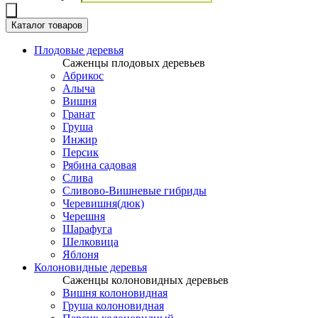
Каталог товаров
Плодовые деревья
Саженцы плодовых деревьев
Абрикос
Алыча
Вишня
Гранат
Груша
Инжир
Персик
Рябина садовая
Слива
Сливово-Вишневые гибриды
Черевишня(дюк)
Черешня
Шарафуга
Шелковица
Яблоня
Колоновидные деревья
Саженцы колоновидных деревьев
Вишня колоновидная
Груша колоновидная