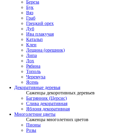
Береза
Бук
Вяз
Граб
Грецкий орех
Дуб
Ива плакучая
Катальп
Клен
Лещина (орешник)
Липа
Лох
Рябина
Тополь
Черемуха
Ясень
Декоративные деревья
Саженцы декоротивных деревьев
Багрянник (Церсис)
Слива декоративная
Яблоня декоративная
Многолетние цветы
Саженцы многолетних цветов
Пионы
Розы