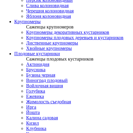
Персик колоновидный
Слива колоновидная
Черешня колоновидная
Яблоня колоновидная
Крупномеры
Саженцы крупномеров
Крупномеры декоративных кустарников
Крупномеры плодовых деревьев и кустарников
Лиственные крупномеры
Хвойные крупномеры
Плодовые кустарники
Саженцы плодовых кустарников
Актинидия
Брусника
Бузина черная
Виноград плодовый
Войлочная вишня
Голубика
Ежевика
Жимолость съедобная
Ирга
Йошта
Калина садовая
Кизил
Клубника